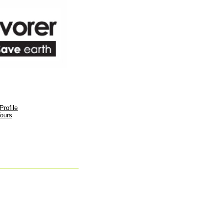
rofile
ours