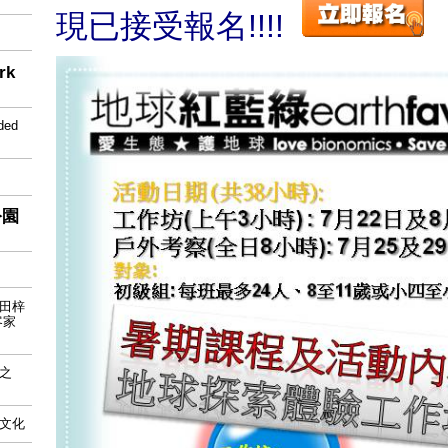
現已接受報名!!!!
rk
ded
公園
鹽田梓
客家
之
文化