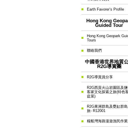
Earth Favorer’s Profile
Hong Kong Geopa
Guided Tour
Hong Kong Geopark Gui
Tours
聯絡我們
中國香港世界地質
R2G導賞團
R2G導賞員分享
R2G西貢火山岩園區及
客家文化探索之旅(特色
盆菜)
R2G果洲群島及甕缸群島
旅- R12001
糧船灣海路漫遊漁民作業