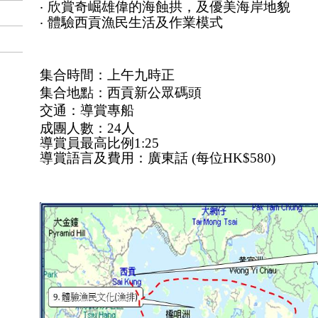
‧
欣賞奇崛雄偉的海蝕拱，及優美海岸地貌
‧
體驗西貢漁民生活及作業模式
集合時間：上午九時正
集合地點：西貢新公眾碼頭
交通：導賞專船
成團人數：24人
導賞員最高比例1:25
導賞語言及費用：廣東話
(
每位
HK$580)