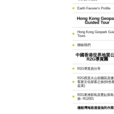
Earth Favorer’s Profile
Hong Kong Geopa
Guided Tour
Hong Kong Geopark Gui
Tours
聯絡我們
中國香港世界地質
R2G導賞團
R2G導賞員分享
R2G西貢火山岩園區及
客家文化探索之旅(特色
盆菜)
R2G果洲群島及甕缸群島
旅- R12001
糧船灣海路漫遊漁民作業