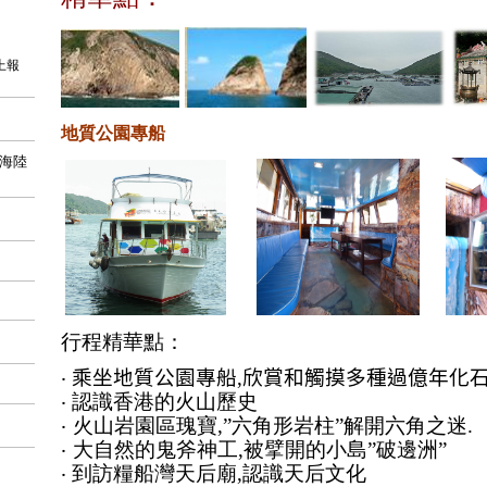
上報
地質公園專船
海陸
行程精華點：
‧
乘坐地質公園專船
,
欣賞和觸摸多種過億年化
‧ 認識香港的火山歷史
‧
火山岩園區瑰寶
,”
六角形岩柱
”
解開六角之迷
.
‧
大自然的鬼斧神工
,
被擘開的小島
”
破邊洲
”
‧ 到訪糧船灣天后廟
,
認識天后文化