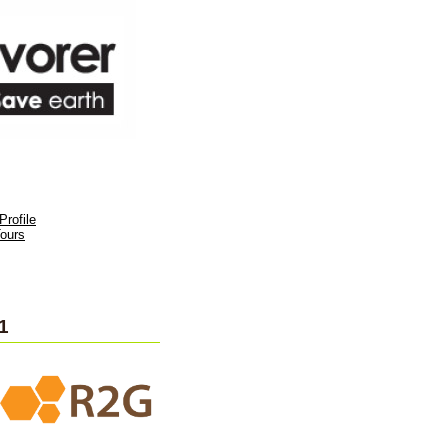
rofile
ours
1