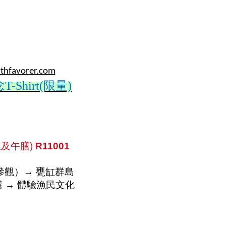
thfavorer.com
念
T-Shirt(限量)
線及午膳
)
R11001
參觀）→
甕缸群島
膳
→ 體驗漁民文化