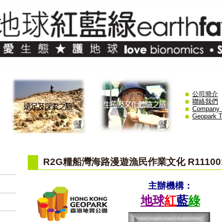
公司簡介
聯絡我們
Company P
Geopark T
R2G糧船灣海路漫遊漁民作業文化 R11100
主辦機構：
地球
紅
藍
綠