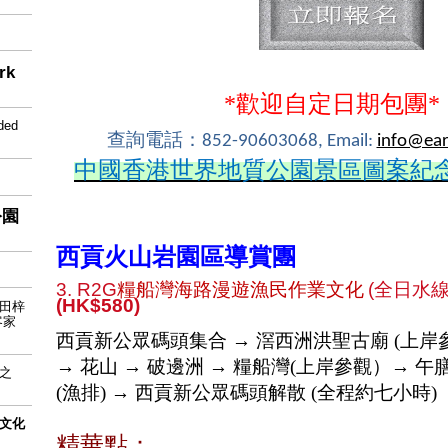
rk
*歡迎自定日期包團*
ded
查詢電話：
852-90603068, Email:
info@ear
中國香港世界地質公園景區
圖案紀
公園
西貢火山岩園區導賞團
3. R2G
糧船灣海路漫遊漁民作業文化
(
全日水
(HK$580)
鹽田梓
客家
西貢新公眾碼頭集合 → 滘西洲洪聖古廟
(
上岸
→ 花山 → 破邊洲 → 糧船灣
(
上岸參觀）→ 午
之
(
漁排
)
→ 西貢新公眾碼頭解散
(
全程約七小時
)
文化
精華點：