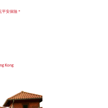
元平安保
險
*
ong Kong