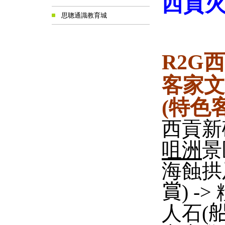
西貢
思聰通識教育城
西
R2G
客家文
特色
(
西貢新
咀洲
景
海蝕拱
賞
)
->
人石
(