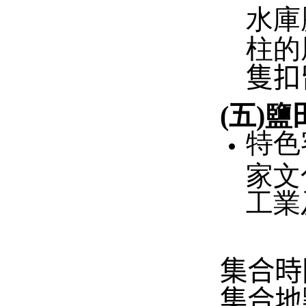
水庫
柱的
隻扣
(
五
)
鹽
特色
家文
工業
集合時
集合地