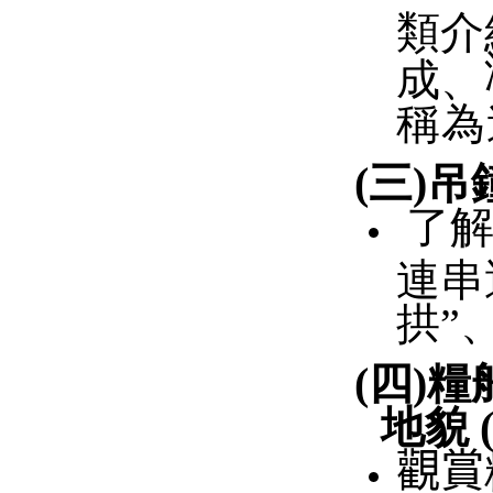
類介
成、
稱為
(
三
)
吊
了
連串
拱”
(
四
)
糧
地貌
觀賞