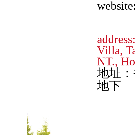
website
address
Villa, 
NT., H
地址：
地下