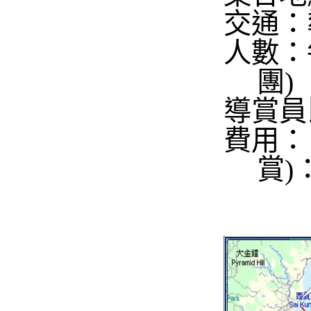
交通：
人數：
團
)
導賞員
費用：
賞
)