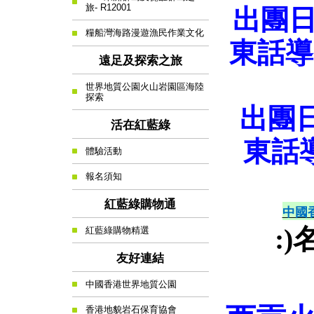
旅- R12001
出團日
糧船灣海路漫遊漁民作業文化
東話導
遠足及探索之旅
世界地質公園火山岩園區海陸
探索
出團日
活在紅藍綠
東話
體驗活動
報名須知
紅藍綠購物通
中國
:
紅藍綠購物精選
友好連結
中國香港世界地質公園
香港地貌岩石保育協會