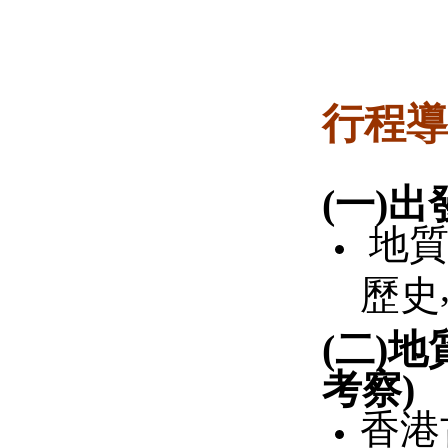
行程導
(
一
)
出
地
歷史
(
二
)
地
考察
)
香港