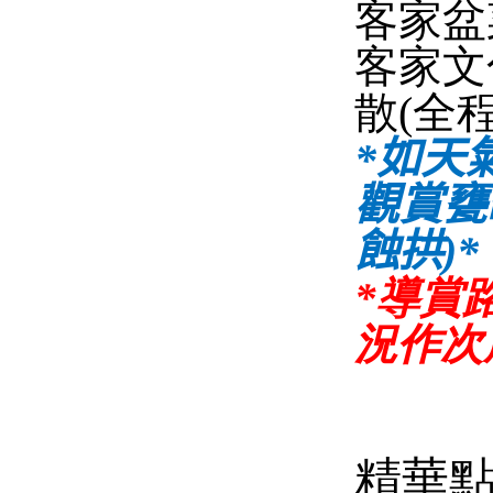
客家盆
客家文
散
(
全
*
如天
觀賞甕
蝕拱
)*
*導賞
況作次
精華